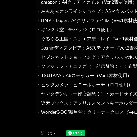
・amazon：A4クリアファイル（Ver.2素材使用）
・あみあみオンラインショップ：A5マウスパッド（
・HMV・Loppi：A4クリアファイル（Ver.1素材
・キンクリ堂：缶バッジ（ロゴ使用）
・ぐるぐる王国：スクエア型トレイ（Ver.1素材
・Joshinディスクピア：A6ステッカー（Ver.2
・セブンネットショッピング：アクリルスマホスタ
・ソフマップ・アニメガ（一部店舗除く）：布
・TSUTAYA：A6ステッカー（Ver.1素材使用）
・ビックカメラ：ビニールポーチ（ロゴ使用）
・ヤマダデンキ（一部店舗除く）：カードサイズカレ
・楽天ブックス：アクリルスタンドキーホルダー（V
・
WonderGOO/
新星堂：クリーナークロス（
Ver.