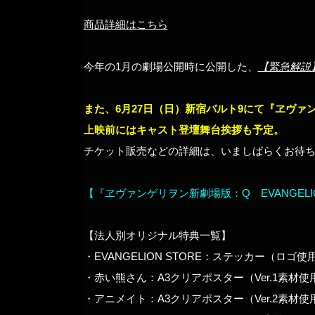
商品詳細はこちら
今年の1月の劇場公開時に公開した、
【緊急解説】
また、6月27日（日）新宿バルト9にて『ヱヴァン
上映前にはキャスト登壇舞台挨拶も予定。
チケット販売などの詳細は、いましばらくお待
【『ヱヴァンゲリヲン新劇場版：Q EVANGELION:3
【法人別オリジナル特典一覧】
・EVANGELION STORE：ステッカー（ロゴ使
・赤い熊さん：A3クリアポスター（Ver.1素材使
・アニメイト：A3クリアポスター（Ver.2素材使