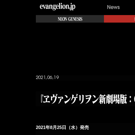
2021,06,19
『ヱヴァンゲリヲン新劇場版：Q 
2021
年
8
月
25
日（水）発売