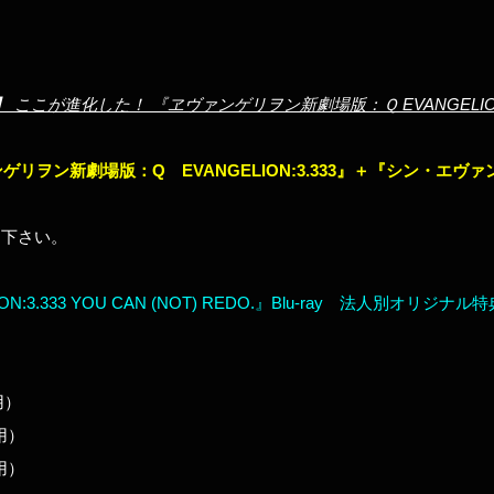
 ここが進化した！ 『ヱヴァンゲリヲン新劇場版：Ｑ EVANGELION:
ゲリヲン新劇場版：Q EVANGELION:3.333』＋『シン・エ
ち下さい。
.333 YOU CAN (NOT) REDO.』Blu-ray 法人別オリジナル
用）
用）
用）